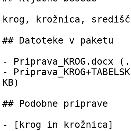
krog, krožnica, središč
## Datoteke v paketu

- Priprava_KROG.docx (.
- Priprava_KROG+TABELSK
KB)

## Podobne priprave

- [krog in krožnica]