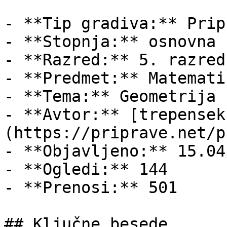
- **Tip gradiva:** Pripr
- **Stopnja:** osnovna š
- **Razred:** 5. razred

- **Predmet:** Matematik
- **Tema:** Geometrija

- **Avtor:** [trepensek
(https://priprave.net/p
- **Objavljeno:** 15.04
- **Ogledi:** 144

- **Prenosi:** 501

## Ključne besede
