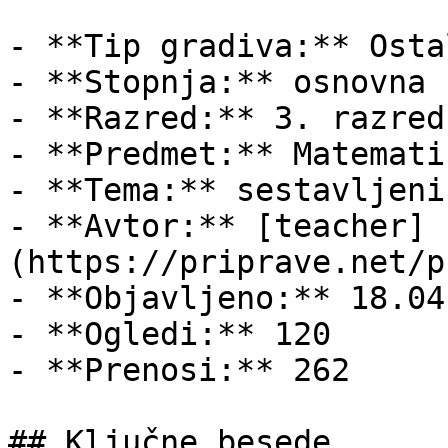
- **Tip gradiva:** Ostal
- **Stopnja:** osnovna š
- **Razred:** 3. razred

- **Predmet:** Matematik
- **Tema:** sestavljeni
- **Avtor:** [teacher]
(https://priprave.net/p
- **Objavljeno:** 18.04
- **Ogledi:** 120

- **Prenosi:** 262

## Ključne besede
