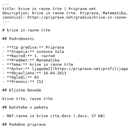
---

title: krive in ravne črte | Priprave.net

description: krive in ravne črte. Priprava, Matematika,
canonical: https://priprave.net/gradivo/krive-in-ravne-
---

# krive in ravne črte

## Podrobnosti

- **Tip gradiva:** Priprava

- **Stopnja:** osnovna šola

- **Razred:** 1. razred

- **Predmet:** Matematika

- **Tema:** krive in ravne črte

- **Avtor:** [jagoda2](https://priprave.net/profil/jago
- **Objavljeno:** 16.04.2013

- **Ogledi:** 83

- **Prenosi:** 152

## Ključne besede

krive črte, ravne črte

## Datoteke v paketu

- MAT-ravne in krive crte.docx (.docx, 37 KB)

## Podobne priprave
