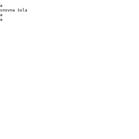
a

snovna šola

a

a
