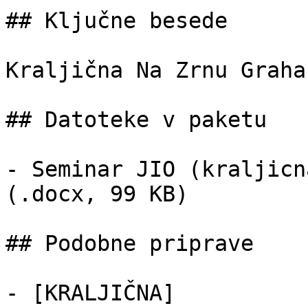
## Ključne besede

Kraljična Na Zrnu Graha
## Datoteke v paketu

- Seminar JIO (kraljicn
(.docx, 99 KB)

## Podobne priprave

- [KRALJIČNA]