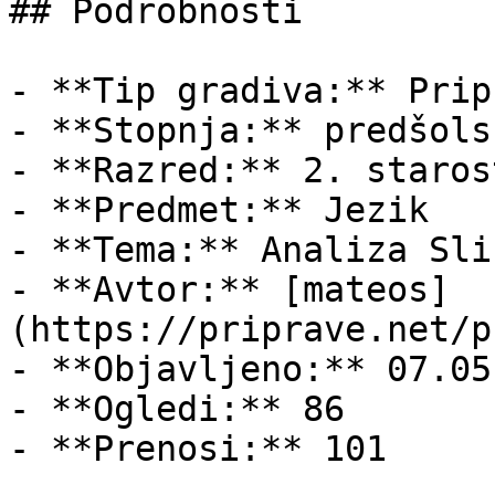
## Podrobnosti

- **Tip gradiva:** Pripr
- **Stopnja:** predšols
- **Razred:** 2. staros
- **Predmet:** Jezik

- **Tema:** Analiza Sli
- **Avtor:** [mateos]
(https://priprave.net/p
- **Objavljeno:** 07.05
- **Ogledi:** 86

- **Prenosi:** 101
