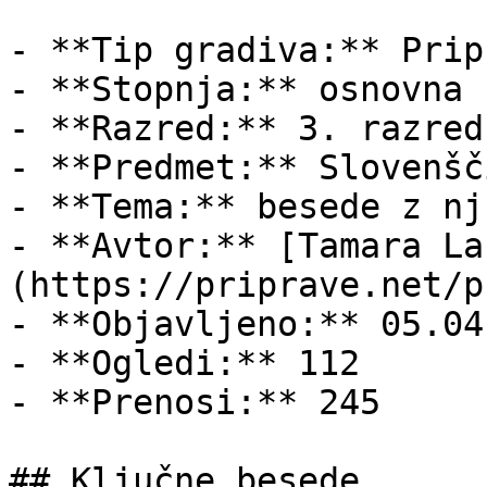
- **Tip gradiva:** Pripr
- **Stopnja:** osnovna š
- **Razred:** 3. razred

- **Predmet:** Slovenšči
- **Tema:** besede z nj

- **Avtor:** [Tamara La
(https://priprave.net/p
- **Objavljeno:** 05.04
- **Ogledi:** 112

- **Prenosi:** 245

## Ključne besede
