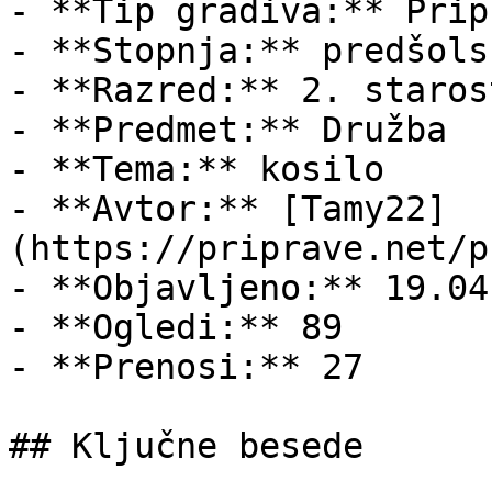
- **Tip gradiva:** Pripr
- **Stopnja:** predšols
- **Razred:** 2. staros
- **Predmet:** Družba

- **Tema:** kosilo

- **Avtor:** [Tamy22]
(https://priprave.net/p
- **Objavljeno:** 19.04
- **Ogledi:** 89

- **Prenosi:** 27

## Ključne besede
