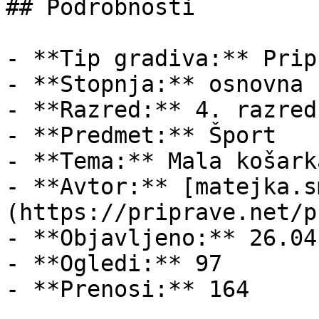
## Podrobnosti

- **Tip gradiva:** Pripr
- **Stopnja:** osnovna š
- **Razred:** 4. razred

- **Predmet:** Šport

- **Tema:** Mala košarka
- **Avtor:** [matejka.s
(https://priprave.net/p
- **Objavljeno:** 26.04
- **Ogledi:** 97

- **Prenosi:** 164
