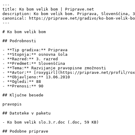
---

title: Ko bom velik bom | Priprave.net

description: Ko bom velik bom. Priprava, Slovenščina, 3
canonical: https://priprave.net/gradivo/ko-bom-velik-bo
---

# Ko bom velik bom

## Podrobnosti

- **Tip gradiva:** Priprava

- **Stopnja:** osnovna šola

- **Razred:** 3. razred

- **Predmet:** Slovenščina

- **Tema:** Razvijanje pravopisne zmožnosti

- **Avtor:** [roxygirl](https://priprave.net/profil/rox
- **Objavljeno:** 13.06.2010

- **Ogledi:** 88

- **Prenosi:** 90

## Ključne besede

pravopis

## Datoteke v paketu

- Ko bom velik slo.3.r.doc (.doc, 59 KB)

## Podobne priprave
