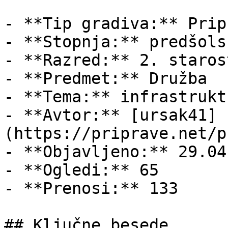
- **Tip gradiva:** Pripr
- **Stopnja:** predšols
- **Razred:** 2. staros
- **Predmet:** Družba

- **Tema:** infrastruktu
- **Avtor:** [ursak41]
(https://priprave.net/p
- **Objavljeno:** 29.04
- **Ogledi:** 65

- **Prenosi:** 133

## Ključne besede
