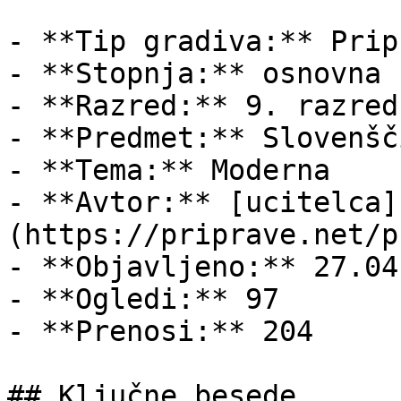
- **Tip gradiva:** Pripr
- **Stopnja:** osnovna š
- **Razred:** 9. razred

- **Predmet:** Slovenšči
- **Tema:** Moderna

- **Avtor:** [ucitelca]
(https://priprave.net/p
- **Objavljeno:** 27.04
- **Ogledi:** 97

- **Prenosi:** 204

## Ključne besede
