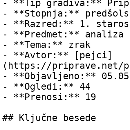
- **Tip gradiva:** Pripr
- **Stopnja:** predšols
- **Razred:** 1. staros
- **Predmet:** analiza

- **Tema:** zrak

- **Avtor:** [pejci]
(https://priprave.net/p
- **Objavljeno:** 05.05
- **Ogledi:** 44

- **Prenosi:** 19

## Ključne besede
