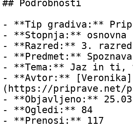
## Podrobnosti

- **Tip gradiva:** Pripr
- **Stopnja:** osnovna š
- **Razred:** 3. razred

- **Predmet:** Spoznava
- **Tema:** Jaz in ti, 
- **Avtor:** [Veronika]
(https://priprave.net/p
- **Objavljeno:** 25.03
- **Ogledi:** 84

- **Prenosi:** 117
