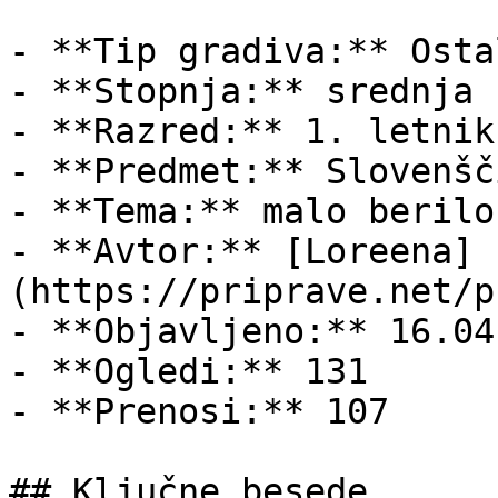
- **Tip gradiva:** Ostal
- **Stopnja:** srednja š
- **Razred:** 1. letnik

- **Predmet:** Slovenšči
- **Tema:** malo berilo

- **Avtor:** [Loreena]
(https://priprave.net/p
- **Objavljeno:** 16.04
- **Ogledi:** 131

- **Prenosi:** 107

## Ključne besede
