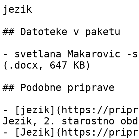
jezik

## Datoteke v paketu

- svetlana Makarovic -s
(.docx, 647 KB)

## Podobne priprave

- [jezik](https://pripr
Jezik, 2. starostno obd
- [Jezik](https://pripr