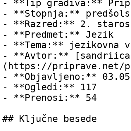
- **Tip gradiva:** Pripr
- **Stopnja:** predšols
- **Razred:** 2. staros
- **Predmet:** Jezik

- **Tema:** jezikovna v
- **Avtor:** [sandriica
(https://priprave.net/p
- **Objavljeno:** 03.05
- **Ogledi:** 117

- **Prenosi:** 54

## Ključne besede
