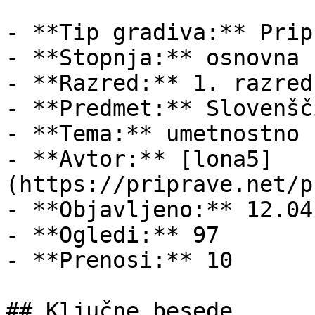
- **Tip gradiva:** Pripr
- **Stopnja:** osnovna š
- **Razred:** 1. razred

- **Predmet:** Slovenšči
- **Tema:** umetnostno 
- **Avtor:** [lona5]
(https://priprave.net/p
- **Objavljeno:** 12.04
- **Ogledi:** 97

- **Prenosi:** 10

## Ključne besede
