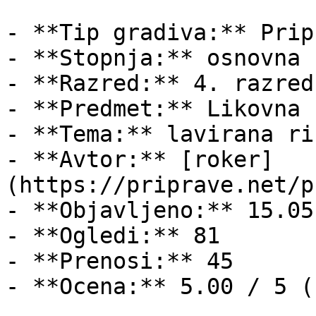
- **Tip gradiva:** Pripr
- **Stopnja:** osnovna š
- **Razred:** 4. razred

- **Predmet:** Likovna 
- **Tema:** lavirana ris
- **Avtor:** [roker]
(https://priprave.net/p
- **Objavljeno:** 15.05
- **Ogledi:** 81

- **Prenosi:** 45

- **Ocena:** 5.00 / 5 (