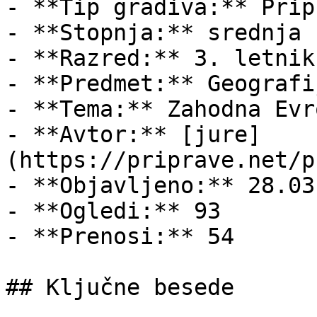
- **Tip gradiva:** Pripr
- **Stopnja:** srednja š
- **Razred:** 3. letnik

- **Predmet:** Geografij
- **Tema:** Zahodna Evro
- **Avtor:** [jure]
(https://priprave.net/p
- **Objavljeno:** 28.03
- **Ogledi:** 93

- **Prenosi:** 54

## Ključne besede
