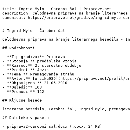
---

title: Ingrid Mylo - Čarobni šal | Priprave.net

description: Celodnevna priprava na branje literarnega 
canonical: https://priprave.net/gradivo/ingrid-mylo-car
---

# Ingrid Mylo - Čarobni šal

Celodnevna priprava na branje literarnega besedila - In
## Podrobnosti

- **Tip gradiva:** Priprava

- **Stopnja:** predšolska vzgoja

- **Razred:** 2. starostno obdobje

- **Predmet:** Jezik

- **Tema:** Premagovanje strahu

- **Avtor:** [ursika989](https://priprave.net/profil/ur
- **Objavljeno:** 21.06.2010

- **Ogledi:** 108

- **Prenosi:** 122

## Ključne besede

literarno besedilo, Čarobni šal, Ingrid Mylo, premagova
## Datoteke v paketu

- priprava2-carobni sal.docx (.docx, 24 KB)
