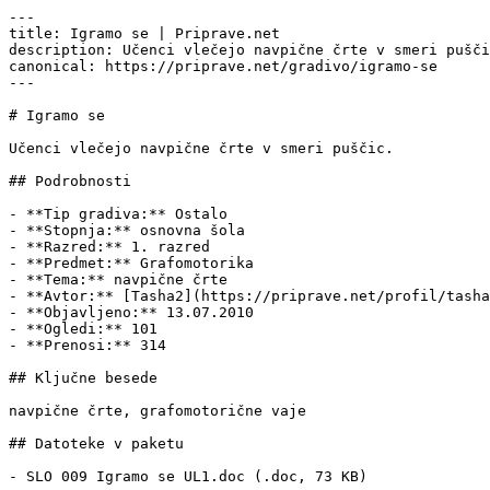
---

title: Igramo se | Priprave.net

description: Učenci vlečejo navpične črte v smeri pušči
canonical: https://priprave.net/gradivo/igramo-se

---

# Igramo se

Učenci vlečejo navpične črte v smeri puščic.

## Podrobnosti

- **Tip gradiva:** Ostalo

- **Stopnja:** osnovna šola

- **Razred:** 1. razred

- **Predmet:** Grafomotorika

- **Tema:** navpične črte

- **Avtor:** [Tasha2](https://priprave.net/profil/tasha
- **Objavljeno:** 13.07.2010

- **Ogledi:** 101

- **Prenosi:** 314

## Ključne besede

navpične črte, grafomotorične vaje

## Datoteke v paketu

- SLO 009 Igramo se UL1.doc (.doc, 73 KB)
