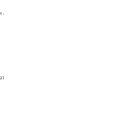
c.

2)
