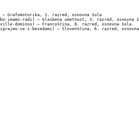
 — Grafomotorika, 1. razred, osnovna šola

bo-imamo-radi) — Glasbena umetnost, 3. razred, osnovna š
ville-dominos) — Francoščina, 8. razred, osnovna šola

igrajmo-se-z-besedami) — Slovenščina, 6. razred, osnovna