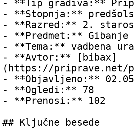
- **Tip gradiva:** Pripr
- **Stopnja:** predšols
- **Razred:** 2. staros
- **Predmet:** Gibanje

- **Tema:** vadbena ura

- **Avtor:** [bibax]
(https://priprave.net/p
- **Objavljeno:** 02.05
- **Ogledi:** 78

- **Prenosi:** 102

## Ključne besede
