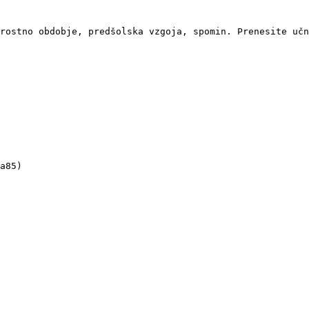
rostno obdobje, predšolska vzgoja, spomin. Prenesite učn
a85)
