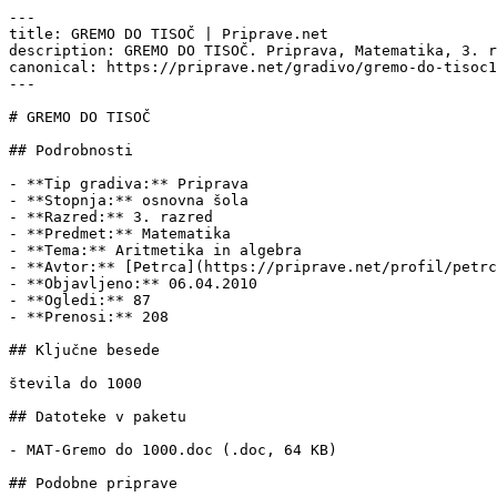
---

title: GREMO DO TISOČ | Priprave.net

description: GREMO DO TISOČ. Priprava, Matematika, 3. r
canonical: https://priprave.net/gradivo/gremo-do-tisoc1

---

# GREMO DO TISOČ

## Podrobnosti

- **Tip gradiva:** Priprava

- **Stopnja:** osnovna šola

- **Razred:** 3. razred

- **Predmet:** Matematika

- **Tema:** Aritmetika in algebra

- **Avtor:** [Petrca](https://priprave.net/profil/petrc
- **Objavljeno:** 06.04.2010

- **Ogledi:** 87

- **Prenosi:** 208

## Ključne besede

števila do 1000

## Datoteke v paketu

- MAT-Gremo do 1000.doc (.doc, 64 KB)

## Podobne priprave
