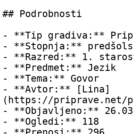
## Podrobnosti

- **Tip gradiva:** Pripr
- **Stopnja:** predšols
- **Razred:** 1. staros
- **Predmet:** Jezik

- **Tema:** Govor

- **Avtor:** [Lina]
(https://priprave.net/p
- **Objavljeno:** 26.03
- **Ogledi:** 118

- **Prenosi:** 296
