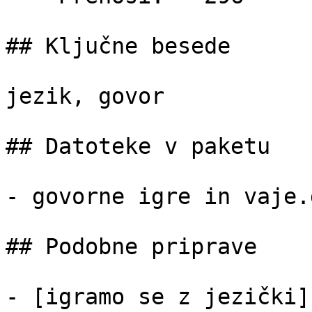
## Ključne besede

jezik, govor

## Datoteke v paketu

- govorne igre in vaje.
## Podobne priprave

- [igramo se z jezički]