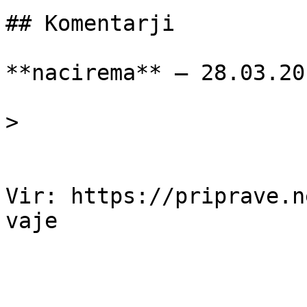
## Komentarji

**nacirema** — 28.03.201
> 

Vir: https://priprave.n