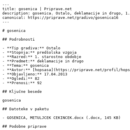
---

title: gosenica | Priprave.net

description: gosenica. Ostalo, deklamacije in drugo, 1.
canonical: https://priprave.net/gradivo/gosenica16

---

# gosenica

## Podrobnosti

- **Tip gradiva:** Ostalo

- **Stopnja:** predšolska vzgoja

- **Razred:** 1. starostno obdobje

- **Predmet:** deklamacije in drugo

- **Tema:** gosenica

- **Avtor:** [hopsasa](https://priprave.net/profil/hops
- **Objavljeno:** 17.04.2013

- **Ogledi:** 82

- **Prenosi:** 92

## Ključne besede

gosenica

## Datoteke v paketu

- GOSENICA, METULJCEK CEKINCEK.docx (.docx, 145 KB)

## Podobne priprave
