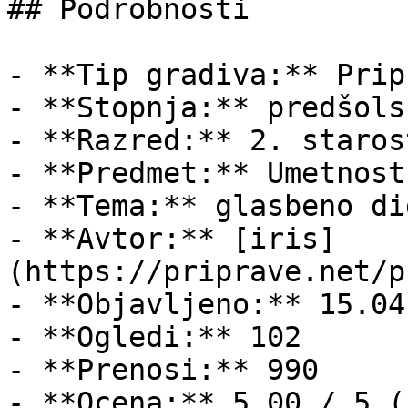
## Podrobnosti

- **Tip gradiva:** Pripr
- **Stopnja:** predšols
- **Razred:** 2. staros
- **Predmet:** Umetnost

- **Tema:** glasbeno di
- **Avtor:** [iris]
(https://priprave.net/p
- **Objavljeno:** 15.04
- **Ogledi:** 102

- **Prenosi:** 990

- **Ocena:** 5.00 / 5 (