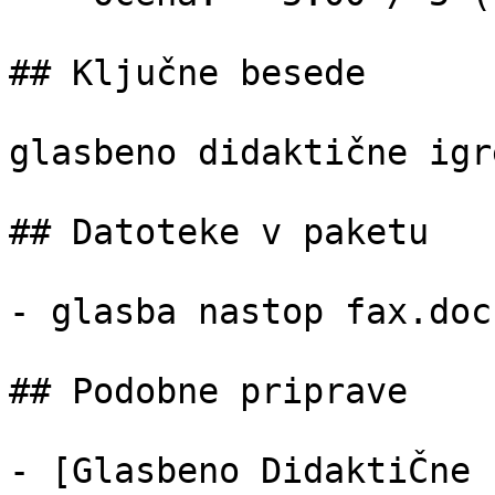
## Ključne besede

glasbeno didaktične igre
## Datoteke v paketu

- glasba nastop fax.doc
## Podobne priprave

- [Glasbeno DidaktiČne 