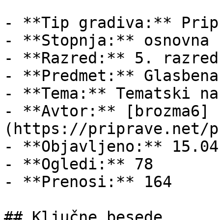
- **Tip gradiva:** Pripr
- **Stopnja:** osnovna š
- **Razred:** 5. razred

- **Predmet:** Glasbena
- **Tema:** Tematski nač
- **Avtor:** [brozma6]
(https://priprave.net/p
- **Objavljeno:** 15.04
- **Ogledi:** 78

- **Prenosi:** 164

## Ključne besede
