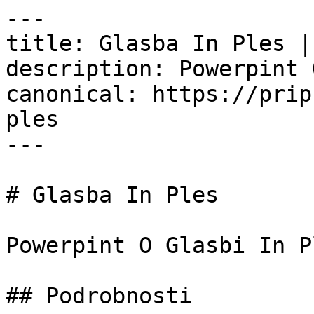
---

title: Glasba In Ples |
description: Powerpint 
canonical: https://prip
ples

---

# Glasba In Ples

Powerpint O Glasbi In P
## Podrobnosti
