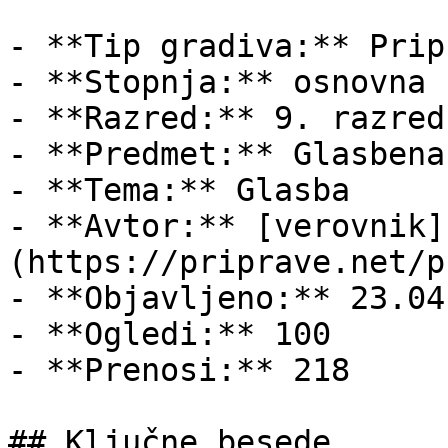
- **Tip gradiva:** Pripr
- **Stopnja:** osnovna š
- **Razred:** 9. razred

- **Predmet:** Glasbena
- **Tema:** Glasba

- **Avtor:** [verovnik]
(https://priprave.net/p
- **Objavljeno:** 23.04
- **Ogledi:** 100

- **Prenosi:** 218

## Ključne besede
