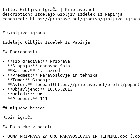
---

title: Gibljiva IgraČa | Priprave.net

description: Izdelajo Gibljiv Izdelek Iz Papirja

canonical: https://priprave.net/gradivo/gibljiva-igraca

---

# Gibljiva IgraČa

Izdelajo Gibljiv Izdelek Iz Papirja

## Podrobnosti

- **Tip gradiva:** Priprava

- **Stopnja:** osnovna šola

- **Razred:** 4. razred

- **Predmet:** Naravoslovje in tehnika

- **Tema:** Gibanje

- **Avtor:** [pepan](https://priprave.net/profil/pepan)

- **Objavljeno:** 10.05.2013

- **Ogledi:** 96

- **Prenosi:** 121

## Ključne besede

Papir-igraČa

## Datoteke v paketu

- UCNA PRIPRAVA ZA URO NARAVOSLOVJA IN TEHNIKE.doc (.do