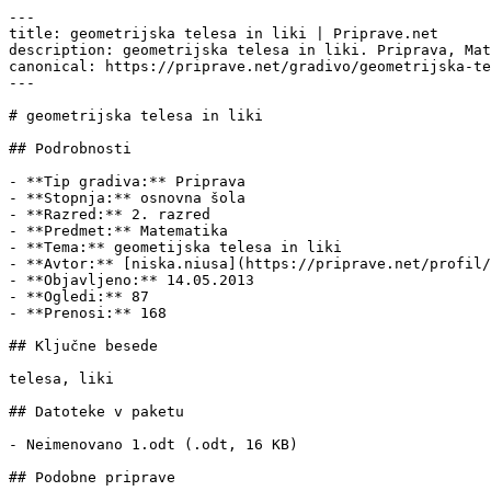
---

title: geometrijska telesa in liki | Priprave.net

description: geometrijska telesa in liki. Priprava, Mat
canonical: https://priprave.net/gradivo/geometrijska-te
---

# geometrijska telesa in liki

## Podrobnosti

- **Tip gradiva:** Priprava

- **Stopnja:** osnovna šola

- **Razred:** 2. razred

- **Predmet:** Matematika

- **Tema:** geometijska telesa in liki

- **Avtor:** [niska.niusa](https://priprave.net/profil/
- **Objavljeno:** 14.05.2013

- **Ogledi:** 87

- **Prenosi:** 168

## Ključne besede

telesa, liki

## Datoteke v paketu

- Neimenovano 1.odt (.odt, 16 KB)

## Podobne priprave
