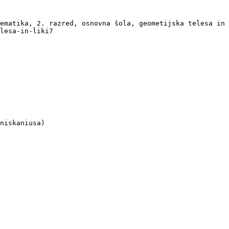
ematika, 2. razred, osnovna šola, geometijska telesa in 
lesa-in-liki7

niskaniusa)
