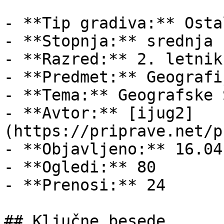
- **Tip gradiva:** Ostal
- **Stopnja:** srednja š
- **Razred:** 2. letnik

- **Predmet:** Geografij
- **Tema:** Geografske 
- **Avtor:** [ijug2]
(https://priprave.net/p
- **Objavljeno:** 16.04
- **Ogledi:** 80

- **Prenosi:** 24

## Ključne besede
