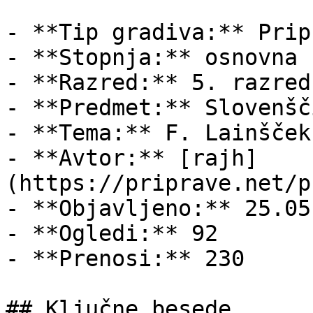
- **Tip gradiva:** Pripr
- **Stopnja:** osnovna š
- **Razred:** 5. razred

- **Predmet:** Slovenšči
- **Tema:** F. Lainšček
- **Avtor:** [rajh]
(https://priprave.net/p
- **Objavljeno:** 25.05
- **Ogledi:** 92

- **Prenosi:** 230

## Ključne besede
