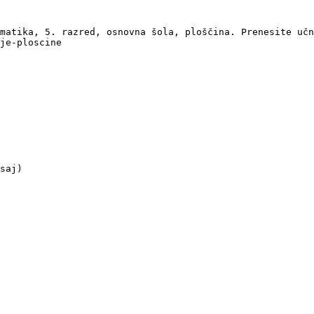
matika, 5. razred, osnovna šola, ploščina. Prenesite učn
je-ploscine

saj)
