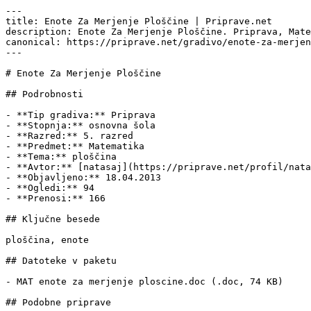
---

title: Enote Za Merjenje Ploščine | Priprave.net

description: Enote Za Merjenje Ploščine. Priprava, Mate
canonical: https://priprave.net/gradivo/enote-za-merjen
---

# Enote Za Merjenje Ploščine

## Podrobnosti

- **Tip gradiva:** Priprava

- **Stopnja:** osnovna šola

- **Razred:** 5. razred

- **Predmet:** Matematika

- **Tema:** ploščina

- **Avtor:** [natasaj](https://priprave.net/profil/nata
- **Objavljeno:** 18.04.2013

- **Ogledi:** 94

- **Prenosi:** 166

## Ključne besede

ploščina, enote

## Datoteke v paketu

- MAT enote za merjenje ploscine.doc (.doc, 74 KB)

## Podobne priprave
