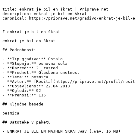
---

title: enkrat je bil en škrat | Priprave.net

description: enkrat je bil en škrat

canonical: https://priprave.net/gradivo/enkrat-je-bil-e
---

# enkrat je bil en škrat

enkrat je bil en škrat

## Podrobnosti

- **Tip gradiva:** Ostalo

- **Stopnja:** osnovna šola

- **Razred:** 2. razred

- **Predmet:** Glasbena umetnost

- **Tema:** pesmica

- **Avtor:** [Rosita](https://priprave.net/profil/rosit
- **Objavljeno:** 22.04.2013

- **Ogledi:** 92

- **Prenosi:** 115

## Ključne besede

pesmica

## Datoteke v paketu

- ENKRAT JE BIL EN MAJHEN SKRAT.wav (.wav, 16 MB)
