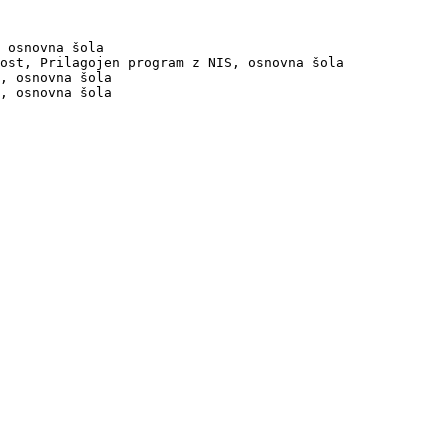
 osnovna šola

ost, Prilagojen program z NIS, osnovna šola

, osnovna šola

, osnovna šola
