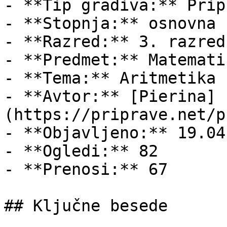
- **Tip gradiva:** Pripr
- **Stopnja:** osnovna š
- **Razred:** 3. razred

- **Predmet:** Matematik
- **Tema:** Aritmetika

- **Avtor:** [Pierina]
(https://priprave.net/p
- **Objavljeno:** 19.04
- **Ogledi:** 82

- **Prenosi:** 67

## Ključne besede
