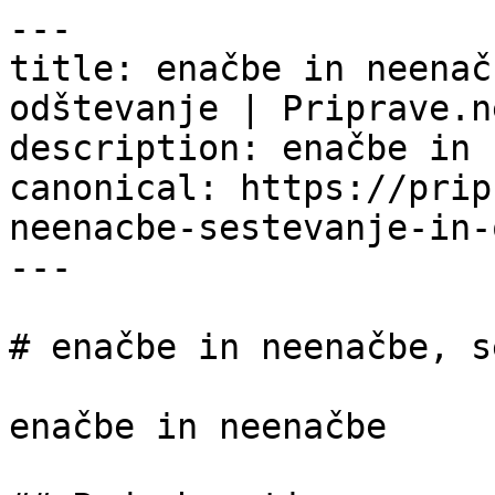
---

title: enačbe in neenač
odštevanje | Priprave.ne
description: enačbe in 
canonical: https://prip
neenacbe-sestevanje-in-
---

# enačbe in neenačbe, s
enačbe in neenačbe
