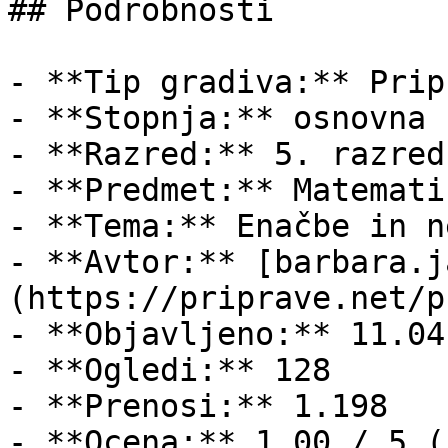
## Podrobnosti

- **Tip gradiva:** Pripr
- **Stopnja:** osnovna š
- **Razred:** 5. razred

- **Predmet:** Matematik
- **Tema:** Enačbe in n
- **Avtor:** [barbara.j
(https://priprave.net/p
- **Objavljeno:** 11.04
- **Ogledi:** 128

- **Prenosi:** 1.198

- **Ocena:** 1.00 / 5 (