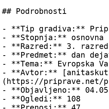
## Podrobnosti

- **Tip gradiva:** Pripr
- **Stopnja:** osnovna š
- **Razred:** 3. razred

- **Predmet:** dan deja
- **Tema:** Evropska Vas
- **Avtor:** [anitaskut
(https://priprave.net/p
- **Objavljeno:** 04.05
- **Ogledi:** 108

- **Prenosi:** 47
