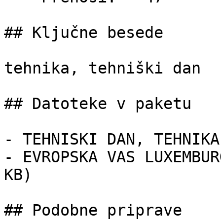
## Ključne besede

tehnika, tehniški dan

## Datoteke v paketu

- TEHNISKI DAN, TEHNIKA
- EVROPSKA VAS LUXEMBUR
KB)

## Podobne priprave
