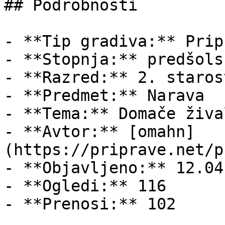
## Podrobnosti

- **Tip gradiva:** Pripr
- **Stopnja:** predšols
- **Razred:** 2. staros
- **Predmet:** Narava

- **Tema:** Domače žival
- **Avtor:** [omahn]
(https://priprave.net/p
- **Objavljeno:** 12.04
- **Ogledi:** 116

- **Prenosi:** 102
