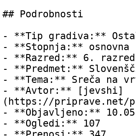
## Podrobnosti

- **Tip gradiva:** Ostal
- **Stopnja:** osnovna š
- **Razred:** 6. razred

- **Predmet:** Slovenšči
- **Tema:** Sreča na vrv
- **Avtor:** [jevshi]
(https://priprave.net/p
- **Objavljeno:** 10.05
- **Ogledi:** 107

- **Prenosi:** 347
