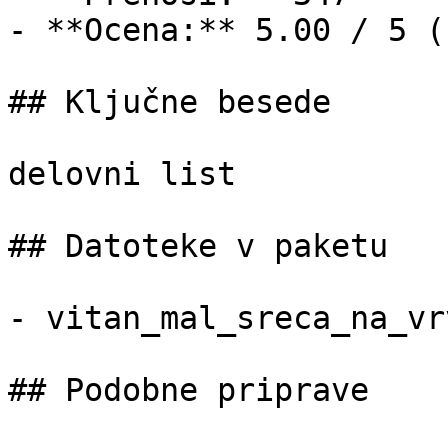
- **Ocena:** 5.00 / 5 (
## Ključne besede

delovni list

## Datoteke v paketu

- vitan_mal_sreca_na_vr
## Podobne priprave
