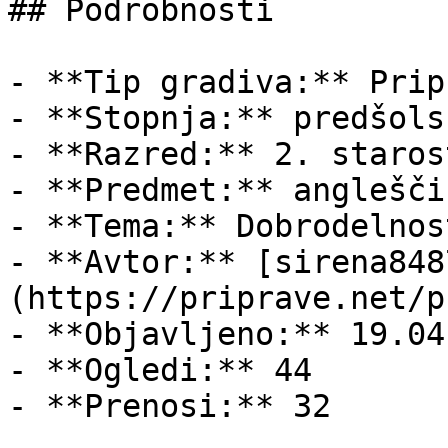
## Podrobnosti

- **Tip gradiva:** Pripr
- **Stopnja:** predšols
- **Razred:** 2. staros
- **Predmet:** angleščin
- **Tema:** Dobrodelnost
- **Avtor:** [sirena848
(https://priprave.net/p
- **Objavljeno:** 19.04
- **Ogledi:** 44

- **Prenosi:** 32
