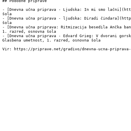
## Podobne priprave

- [Dnevna učna priprava - Ljudska: In mi smo lačni](htt
šola

- [Dnevna učna priprava - ljudska: Diradi čindara](http
šola

- [Dnevna učna priprava: Ritmizacija besedila Ančka ban
1. razred, osnovna šola

- [Dnevna učna priprava - Edvard Grieg: V dvorani gorsk
Glasbena umetnost, 1. razred, osnovna šola
