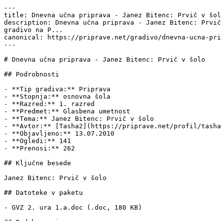
---

title: Dnevna učna priprava - Janez Bitenc: Prvič v šol
description: Dnevna učna priprava - Janez Bitenc: Prvič
gradivo na P...

canonical: https://priprave.net/gradivo/dnevna-ucna-pri
---

# Dnevna učna priprava - Janez Bitenc: Prvič v šolo

## Podrobnosti

- **Tip gradiva:** Priprava

- **Stopnja:** osnovna šola

- **Razred:** 1. razred

- **Predmet:** Glasbena umetnost

- **Tema:** Janez Bitenc: Prvič v šolo

- **Avtor:** [Tasha2](https://priprave.net/profil/tasha
- **Objavljeno:** 13.07.2010

- **Ogledi:** 141

- **Prenosi:** 262

## Ključne besede

Janez Bitenc: Prvič v šolo

## Datoteke v paketu

- GVZ 2. ura 1.a.doc (.doc, 180 KB)
