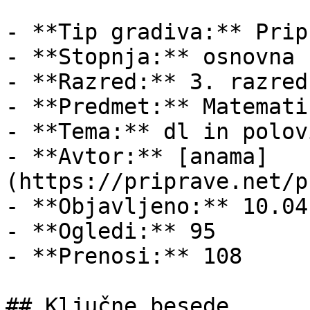
- **Tip gradiva:** Pripr
- **Stopnja:** osnovna š
- **Razred:** 3. razred

- **Predmet:** Matematik
- **Tema:** dl in polovi
- **Avtor:** [anama]
(https://priprave.net/p
- **Objavljeno:** 10.04
- **Ogledi:** 95

- **Prenosi:** 108

## Ključne besede
