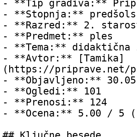
- **Tip gradiva:** Pripr
- **Stopnja:** predšols
- **Razred:** 2. staros
- **Predmet:** ples

- **Tema:** didaktična 
- **Avtor:** [Tamika]
(https://priprave.net/p
- **Objavljeno:** 30.05
- **Ogledi:** 101

- **Prenosi:** 124

- **Ocena:** 5.00 / 5 (
## Ključne besede
