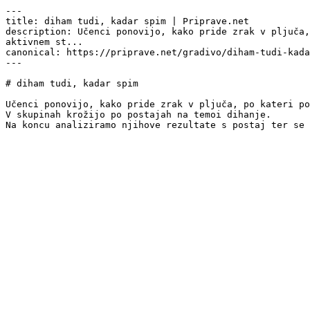
---

title: diham tudi, kadar spim | Priprave.net

description: Učenci ponovijo, kako pride zrak v pljuča,
aktivnem st...

canonical: https://priprave.net/gradivo/diham-tudi-kada
---

# diham tudi, kadar spim

Učenci ponovijo, kako pride zrak v pljuča, po kateri po
V skupinah krožijo po postajah na temoi dihanje.

Na koncu analiziramo njihove rezultate s postaj ter se 