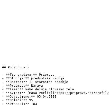
## Podrobnosti

- **Tip gradiva:** Priprava

- **Stopnja:** predšolska vzgoja

- **Razred:** 1. starostno obdobje

- **Predmet:** Narava

- **Tema:** kako deluje človeško telo

- **Avtor:** [masa.verlic](https://priprave.net/profil/
- **Objavljeno:** 05.04.2010

- **Ogledi:** 95

- **Prenosi:** 183
