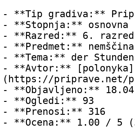
- **Tip gradiva:** Pripr
- **Stopnja:** osnovna š
- **Razred:** 6. razred

- **Predmet:** nemščina

- **Tema:** der Stundenp
- **Avtor:** [polonyka]
(https://priprave.net/p
- **Objavljeno:** 18.04
- **Ogledi:** 93

- **Prenosi:** 316

- **Ocena:** 1.00 / 5 (