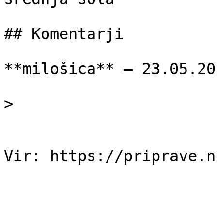
## Komentarji

**milošica** — 23.05.202
> 
