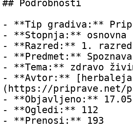
## Podrobnosti

- **Tip gradiva:** Pripr
- **Stopnja:** osnovna š
- **Razred:** 1. razred

- **Predmet:** Spoznava
- **Tema:** zdravo živim
- **Avtor:** [herbaleja
(https://priprave.net/p
- **Objavljeno:** 17.05
- **Ogledi:** 112

- **Prenosi:** 193
