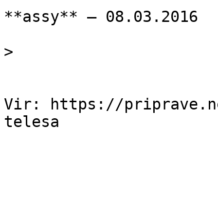
**assy** — 08.03.2016

> 

Vir: https://priprave.n