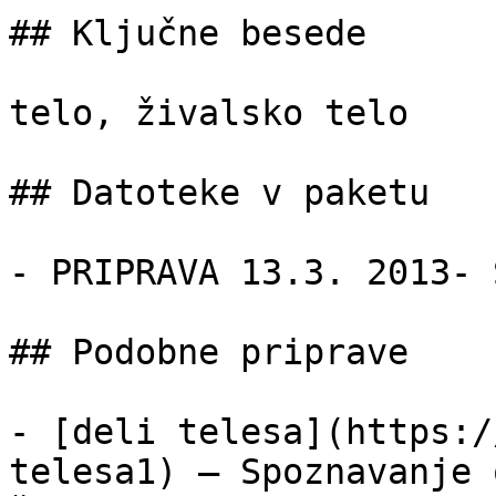
## Ključne besede

telo, živalsko telo

## Datoteke v paketu

- PRIPRAVA 13.3. 2013- 
## Podobne priprave

- [deli telesa](https:/
telesa1) — Spoznavanje 