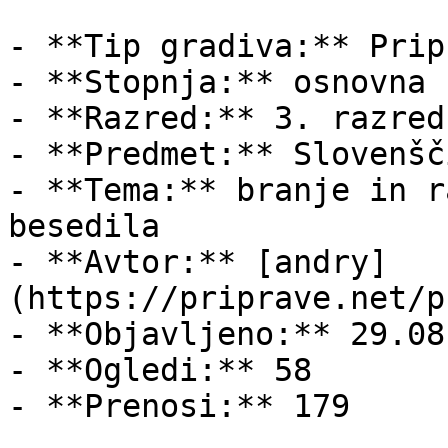
- **Tip gradiva:** Pripr
- **Stopnja:** osnovna š
- **Razred:** 3. razred

- **Predmet:** Slovenšči
- **Tema:** branje in r
besedila

- **Avtor:** [andry]
(https://priprave.net/p
- **Objavljeno:** 29.08
- **Ogledi:** 58

- **Prenosi:** 179
