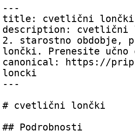
---

title: cvetlični lončki
description: cvetlični 
2. starostno obdobje, p
lončki. Prenesite učno 
canonical: https://prip
loncki

---

# cvetlični lončki

## Podrobnosti
