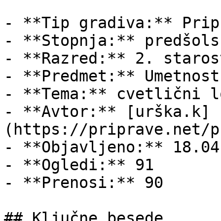
- **Tip gradiva:** Pripr
- **Stopnja:** predšols
- **Razred:** 2. staros
- **Predmet:** Umetnost

- **Tema:** cvetlični l
- **Avtor:** [urška.k]
(https://priprave.net/p
- **Objavljeno:** 18.04
- **Ogledi:** 91

- **Prenosi:** 90

## Ključne besede
