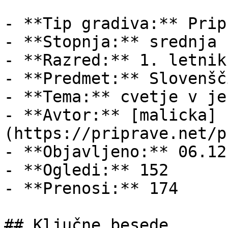
- **Tip gradiva:** Pripr
- **Stopnja:** srednja š
- **Razred:** 1. letnik

- **Predmet:** Slovenšči
- **Tema:** cvetje v jes
- **Avtor:** [malicka]
(https://priprave.net/p
- **Objavljeno:** 06.12
- **Ogledi:** 152

- **Prenosi:** 174

## Ključne besede
