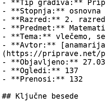
- **Tip gradiva:** Pripr
- **Stopnja:** osnovna š
- **Razred:** 2. razred

- **Predmet:** Matematik
- **Tema:** vlečemo, se
- **Avtor:** [anamarija
(https://priprave.net/p
- **Objavljeno:** 27.03
- **Ogledi:** 137

- **Prenosi:** 132

## Ključne besede
