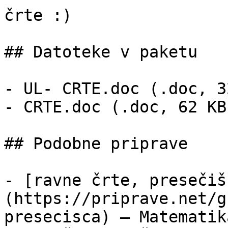
črte :)

## Datoteke v paketu

- UL- CRTE.doc (.doc, 3
- CRTE.doc (.doc, 62 KB)
## Podobne priprave

- [ravne črte, presečiš
(https://priprave.net/g
presecisca) — Matematik