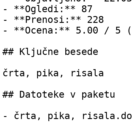
- **Ogledi:** 87

- **Prenosi:** 228

- **Ocena:** 5.00 / 5 (
## Ključne besede

črta, pika, risala

## Datoteke v paketu

- črta, pika, risala.do